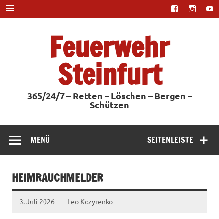
Zum
Inhalt
springen
Feuerwehr
Steinfurt
365/24/7 – Retten – Löschen – Bergen –
Schützen
MENÜ
SEITENLEISTE
HEIMRAUCHMELDER
3. Juli 2026
Leo Kozyrenko