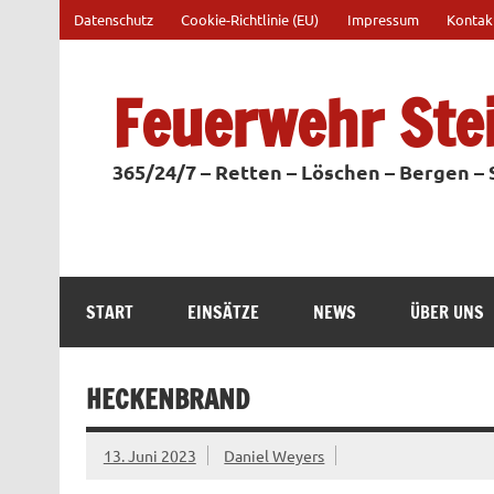
Zum
Datenschutz
Cookie-Richtlinie (EU)
Impressum
Kontak
Inhalt
springen
Feuerwehr Ste
365/24/7 – Retten – Löschen – Bergen –
START
EINSÄTZE
NEWS
ÜBER UNS
HECKENBRAND
13. Juni 2023
Daniel Weyers