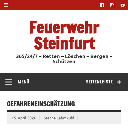
Zum
Inhalt
springen
Feuerwehr
Steinfurt
365/24/7 – Retten – Löschen – Bergen –
Schützen
MENÜ
SEITENLEISTE
GEFAHRENEINSCHÄTZUNG
15. April 2026
Sascha Lehmkuhl