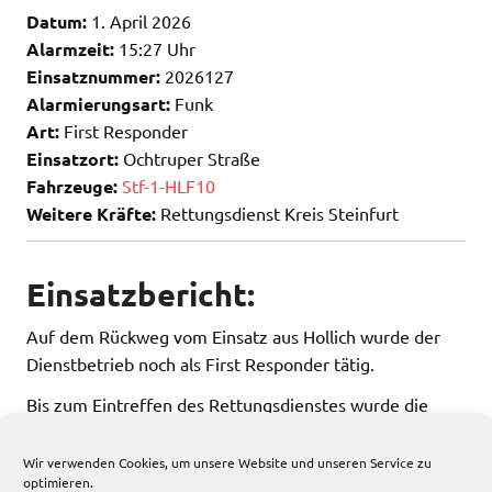
Datum:
1. April 2026
Alarmzeit:
15:27 Uhr
Einsatznummer:
2026127
Alarmierungsart:
Funk
Art:
First Responder
Einsatzort:
Ochtruper Straße
Fahrzeuge:
Stf-1-HLF10
Weitere Kräfte:
Rettungsdienst Kreis Steinfurt
Einsatzbericht:
Auf dem Rückweg vom Einsatz aus Hollich wurde der
Dienstbetrieb noch als First Responder tätig.
Bis zum Eintreffen des Rettungsdienstes wurde die
Person betreut und die Erstversorgung durchgeführt.
Wir verwenden Cookies, um unsere Website und unseren Service zu
optimieren.
187 total views
, 1 views today