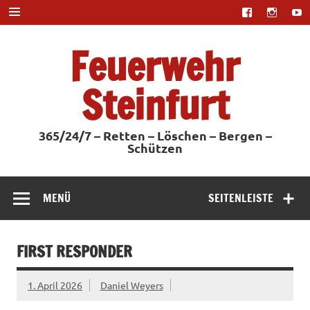
Zum
Inhalt
springen
Feuerwehr
Steinfurt
365/24/7 – Retten – Löschen – Bergen –
Schützen
MENÜ
SEITENLEISTE
FIRST RESPONDER
1. April 2026
Daniel Weyers