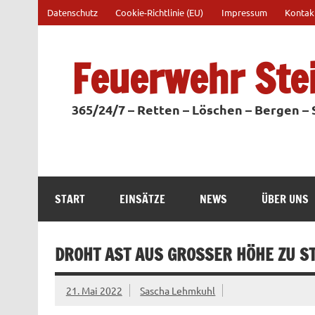
Zum
Datenschutz
Cookie-Richtlinie (EU)
Impressum
Kontak
Inhalt
springen
Feuerwehr Ste
365/24/7 – Retten – Löschen – Bergen –
START
EINSÄTZE
NEWS
ÜBER UNS
DROHT AST AUS GROSSER HÖHE ZU ST
21. Mai 2022
Sascha Lehmkuhl