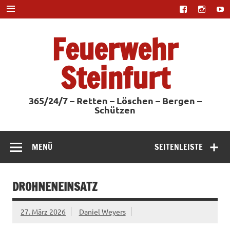
Zum
Inhalt
springen
Feuerwehr
Steinfurt
365/24/7 – Retten – Löschen – Bergen –
Schützen
MENÜ
SEITENLEISTE
DROHNENEINSATZ
27. März 2026
Daniel Weyers