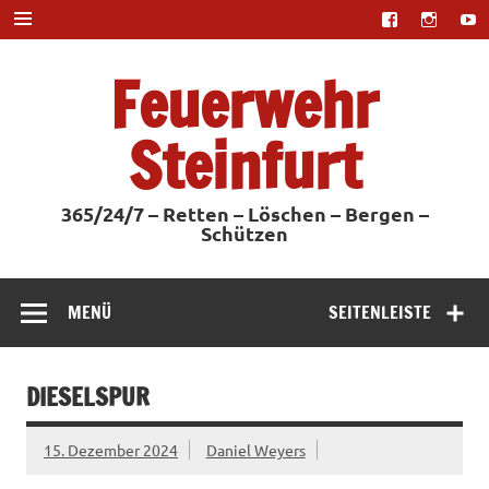
Zum
Inhalt
springen
Feuerwehr
Steinfurt
365/24/7 – Retten – Löschen – Bergen –
Schützen
MENÜ
SEITENLEISTE
DIESELSPUR
15. Dezember 2024
Daniel Weyers