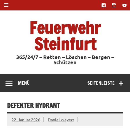
Zum
Inhalt
springen
Feuerwehr
Steinfurt
365/24/7 – Retten – Löschen – Bergen –
Schützen
MENÜ
SEITENLEISTE
DEFEKTER HYDRANT
22. Januar 2026
Daniel Weyers