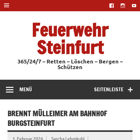
Zum
Inhalt
springen
Feuerwehr
Steinfurt
365/24/7 – Retten – Löschen – Bergen –
Schützen
MENÜ
SEITENLEISTE
BRENNT MÜLLEIMER AM BAHNHOF
BURGSTEINFURT
1. Februar 2026
Sascha Lehmkuhl