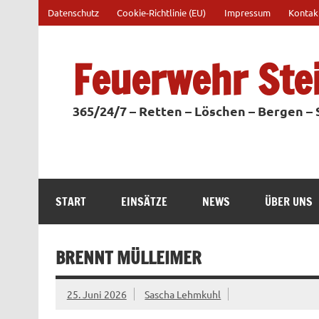
Zum
Datenschutz
Cookie-Richtlinie (EU)
Impressum
Kontak
Inhalt
springen
Feuerwehr Ste
365/24/7 – Retten – Löschen – Bergen –
START
EINSÄTZE
NEWS
ÜBER UNS
BRENNT MÜLLEIMER
25. Juni 2026
Sascha Lehmkuhl