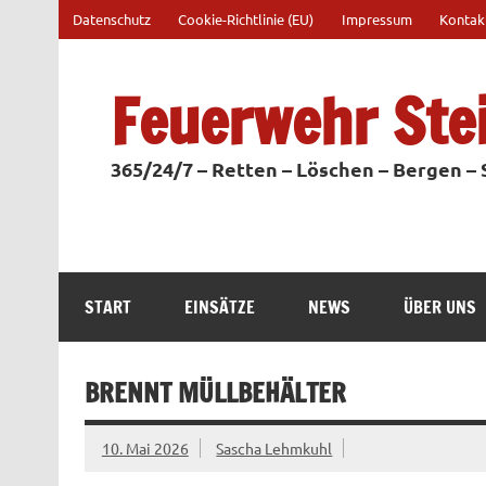
Zum
Datenschutz
Cookie-Richtlinie (EU)
Impressum
Kontak
Inhalt
springen
Feuerwehr Ste
365/24/7 – Retten – Löschen – Bergen –
START
EINSÄTZE
NEWS
ÜBER UNS
BRENNT MÜLLBEHÄLTER
10. Mai 2026
Sascha Lehmkuhl