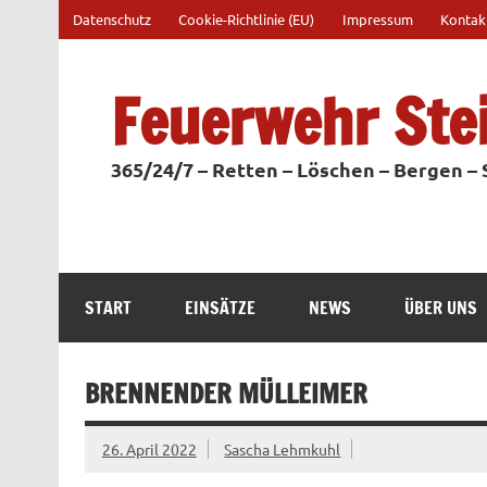
Zum
Datenschutz
Cookie-Richtlinie (EU)
Impressum
Kontak
Inhalt
springen
Feuerwehr Ste
365/24/7 – Retten – Löschen – Bergen –
START
EINSÄTZE
NEWS
ÜBER UNS
BRENNENDER MÜLLEIMER
26. April 2022
Sascha Lehmkuhl