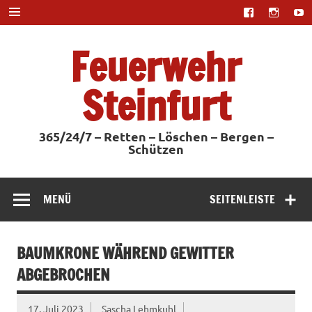
Zum
Inhalt
springen
Feuerwehr
Steinfurt
365/24/7 – Retten – Löschen – Bergen –
Schützen
MENÜ
SEITENLEISTE
BAUMKRONE WÄHREND GEWITTER
ABGEBROCHEN
17. Juli 2023
Sascha Lehmkuhl