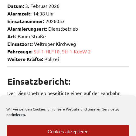
Datum:
3. Februar 2026
Alarmzeit:
14:38 Uhr
Einsatznummer:
2026053
Alarmierungsart:
Dienstbetrieb
Art:
Baum Straße
Einsatzort:
Veltruper Kirchweg
Fahrzeuge:
Stf-1-HLF10
,
Stf-1-KdoW 2
Weitere Kräfte:
Polizei
Einsatzbericht:
Der Dienstbetrieb beseitigte einen auf der Fahrbahn
liegenden Baum mittels Kettensäge.
Wir verwenden Cookies, um unsere Website und unseren Service zu
optimieren.
187 total views
, 1 views today
Cookies akzeptieren
Einsatzbericht