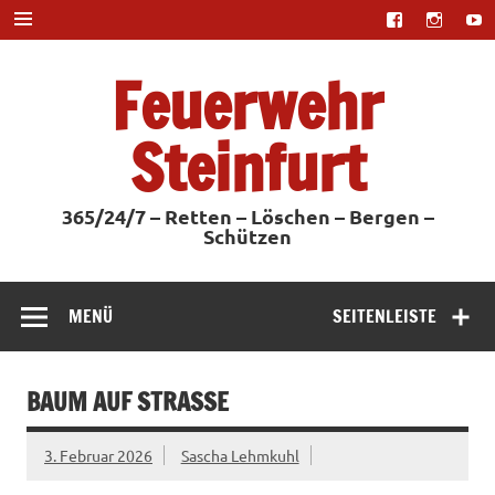
Zum
Inhalt
springen
Feuerwehr
Steinfurt
365/24/7 – Retten – Löschen – Bergen –
Schützen
MENÜ
SEITENLEISTE
BAUM AUF STRASSE
3. Februar 2026
Sascha Lehmkuhl