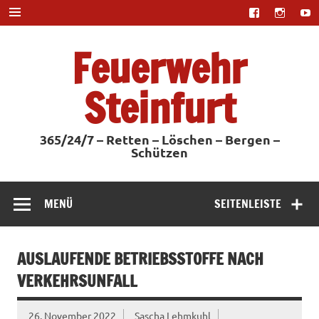
Zum
Inhalt
springen
Feuerwehr
Steinfurt
365/24/7 – Retten – Löschen – Bergen –
Schützen
MENÜ
SEITENLEISTE
AUSLAUFENDE BETRIEBSSTOFFE NACH
VERKEHRSUNFALL
26. November 2022
Sascha Lehmkuhl