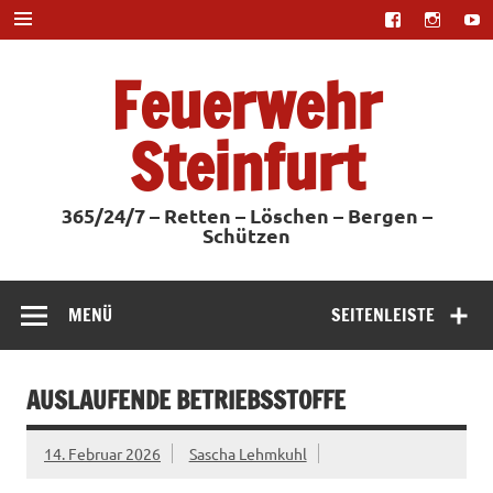
Zum
Inhalt
springen
Feuerwehr
Steinfurt
365/24/7 – Retten – Löschen – Bergen –
Schützen
MENÜ
SEITENLEISTE
AUSLAUFENDE BETRIEBSSTOFFE
14. Februar 2026
Sascha Lehmkuhl