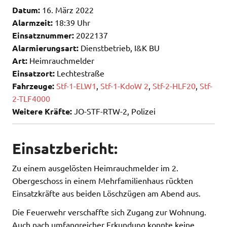
Datum:
16. März 2022
Alarmzeit:
18:39 Uhr
Einsatznummer:
2022137
Alarmierungsart:
Dienstbetrieb, I&K BU
Art:
Heimrauchmelder
Einsatzort:
Lechtestraße
Fahrzeuge:
Stf-1-ELW1
,
Stf-1-KdoW 2
,
Stf-2-HLF20
,
Stf-
2-TLF4000
Weitere Kräfte:
JO-STF-RTW-2, Polizei
Einsatzbericht:
Zu einem ausgelösten Heimrauchmelder im 2.
Obergeschoss in einem Mehrfamilienhaus rückten
Einsatzkräfte aus beiden Löschzügen am Abend aus.
Die Feuerwehr verschaffte sich Zugang zur Wohnung.
Auch nach umfangreicher Erkundung konnte keine