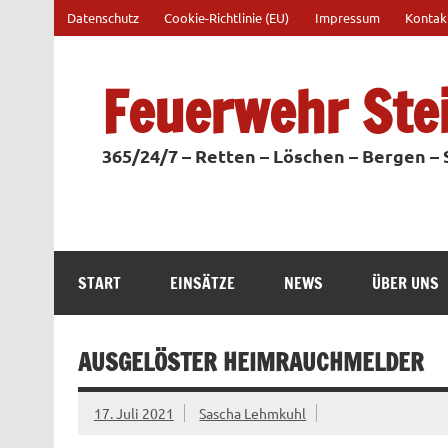
Zum
Datenschutz
Cookie-Richtlinie (EU)
Impressum
Kontak
Inhalt
springen
Feuerwehr Ste
365/24/7 – Retten – Löschen – Bergen –
START
EINSÄTZE
NEWS
ÜBER UNS
AUSGELÖSTER HEIMRAUCHMELDER
17. Juli 2021
Sascha Lehmkuhl