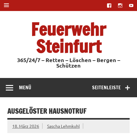
Zum
Inhalt
springen
Feuerwehr
Steinfurt
365/24/7 – Retten – Löschen – Bergen –
Schützen
MENÜ
SEITENLEISTE
AUSGELÖSTER HAUSNOTRUF
18. März 2026
Sascha Lehmkuhl