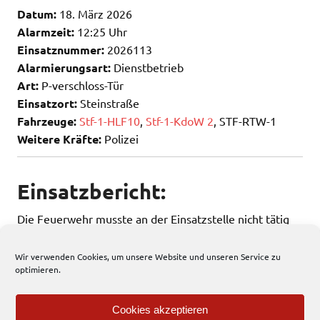
Datum:
18. März 2026
Alarmzeit:
12:25 Uhr
Einsatznummer:
2026113
Alarmierungsart:
Dienstbetrieb
Art:
P-verschloss-Tür
Einsatzort:
Steinstraße
Fahrzeuge:
Stf-1-HLF10
,
Stf-1-KdoW 2
, STF-RTW-1
Weitere Kräfte:
Polizei
Einsatzbericht:
Die Feuerwehr musste an der Einsatzstelle nicht tätig
werden.
Wir verwenden Cookies, um unsere Website und unseren Service zu
optimieren.
189 total views
, 1 views today
Cookies akzeptieren
Einsatzbericht