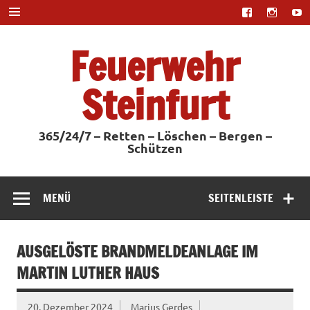
Zum
Inhalt
springen
Feuerwehr
Steinfurt
365/24/7 – Retten – Löschen – Bergen –
Schützen
MENÜ
SEITENLEISTE
AUSGELÖSTE BRANDMELDEANLAGE IM
MARTIN LUTHER HAUS
20. Dezember 2024
Marius Gerdes