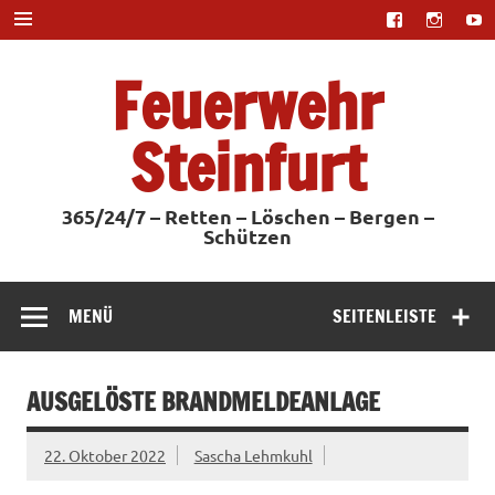
Zum
Inhalt
springen
Feuerwehr
Steinfurt
365/24/7 – Retten – Löschen – Bergen –
Schützen
MENÜ
SEITENLEISTE
AUSGELÖSTE BRANDMELDEANLAGE
22. Oktober 2022
Sascha Lehmkuhl