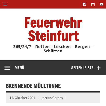
Zum
Inhalt
springen
Feuerwehr
Steinfurt
365/24/7 – Retten – Löschen – Bergen –
Schützen
MENÜ
SEITENLEISTE
BRENNENDE MÜLLTONNE
14. Oktober 2021
Marius Gerdes