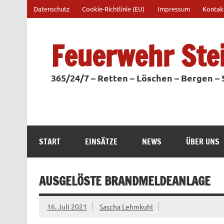
Zum
Datenschutz
Cookie-Richtlinie (EU)
Impressum
Kontak
Inhalt
springen
Feuerwehr Ste
365/24/7 – Retten – Löschen – Bergen –
START
EINSÄTZE
NEWS
ÜBER UNS
AUSGELÖSTE BRANDMELDEANLAGE
16. Juli 2021
Sascha Lehmkuhl