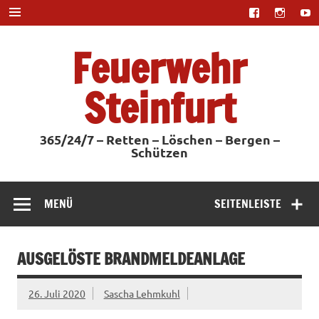
Zum
Inhalt
springen
Feuerwehr
Steinfurt
365/24/7 – Retten – Löschen – Bergen –
Schützen
MENÜ
SEITENLEISTE
AUSGELÖSTE BRANDMELDEANLAGE
26. Juli 2020
Sascha Lehmkuhl