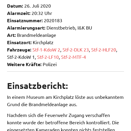
Datum:
26. Juli 2020
Alarmzeit:
20:32 Uhr
Einsatznummer:
2020183
Alarmierungsart:
Dienstbetrieb, I&K BU
Art:
Brandmeldeanlage
Einsatzort:
Kirchplatz
Fahrzeuge:
Stf-1-KdoW 2
,
Stf-2-DLK 23
,
Stf-2-HLF20
,
Stf-2-KdoW 1,
Stf-2-LF10
,
Stf-2-MTF-4
Weitere Kräfte:
Polizei
Einsatzbericht:
In einem Museum am Kirchplatz löste aus unbekanntem
Grund die Brandmeldeanlage aus.
Nachdem sich die Feuerwehr Zugang verschaffen
konnte wurde der betroffene Bereich kontrolliert. Die
eingesetzten Kameraden konnten nichts feststellen,