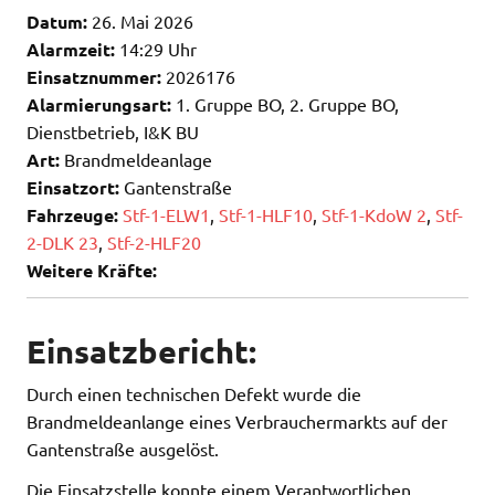
Datum:
26. Mai 2026
Alarmzeit:
14:29 Uhr
Einsatznummer:
2026176
Alarmierungsart:
1. Gruppe BO, 2. Gruppe BO,
Dienstbetrieb, I&K BU
Art:
Brandmeldeanlage
Einsatzort:
Gantenstraße
Fahrzeuge:
Stf-1-ELW1
,
Stf-1-HLF10
,
Stf-1-KdoW 2
,
Stf-
2-DLK 23
,
Stf-2-HLF20
Weitere Kräfte:
Einsatzbericht:
Durch einen technischen Defekt wurde die
Brandmeldeanlange eines Verbrauchermarkts auf der
Gantenstraße ausgelöst.
Die Einsatzstelle konnte einem Verantwortlichen