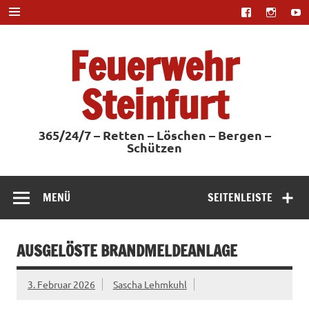
Zum
Inhalt
springen
Feuerwehr
Steinfurt
365/24/7 – Retten – Löschen – Bergen –
Schützen
MENÜ
SEITENLEISTE
AUSGELÖSTE BRANDMELDEANLAGE
3. Februar 2026
Sascha Lehmkuhl