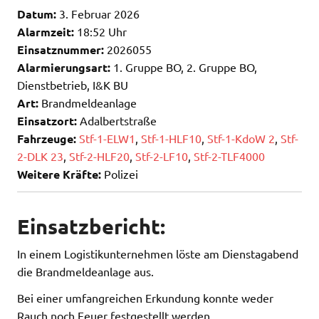
Datum:
3. Februar 2026
Alarmzeit:
18:52 Uhr
Einsatznummer:
2026055
Alarmierungsart:
1. Gruppe BO, 2. Gruppe BO,
Dienstbetrieb, I&K BU
Art:
Brandmeldeanlage
Einsatzort:
Adalbertstraße
Fahrzeuge:
Stf-1-ELW1
,
Stf-1-HLF10
,
Stf-1-KdoW 2
,
Stf-
2-DLK 23
,
Stf-2-HLF20
,
Stf-2-LF10
,
Stf-2-TLF4000
Weitere Kräfte:
Polizei
Einsatzbericht:
In einem Logistikunternehmen löste am Dienstagabend
die Brandmeldeanlage aus.
Bei einer umfangreichen Erkundung konnte weder
Rauch noch Feuer festgestellt werden.