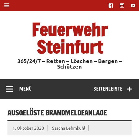
Zum
Inhalt
springen
Feuerwehr
Steinfurt
365/24/7 – Retten – Löschen – Bergen –
Schützen
MENÜ
SEITENLEISTE
AUSGELÖSTE BRANDMELDEANLAGE
1. Oktober 2020
Sascha Lehmkuhl