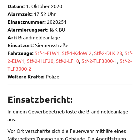
Datum:
1. Oktober 2020
Alarmzeit:
17:52 Uhr
Einsatznummer:
2020251
Alarmierungsart:
I&K BU
Art:
Brandmeldeanlage
Einsatzort:
Siemensstraße
Fahrzeuge:
Stf-1-ELW1
,
Stf-1-KdoW 2
,
Stf-2-DLK 23
,
Stf-
2-ELW1
,
Stf-2-HLF20
,
Stf-2-LF10
,
Stf-2-TLF3000-1
,
Stf-2-
TLF3000-2
Weitere Kräfte:
Polizei
Einsatzbericht:
In einem Gewerbebetrieb löste die Brandmeldeanlage
aus.
Vor Ort verschaffte sich die Feuerwehr mithilfe eines
Mitarbeiters Zugang zum Gebäude. Ein Angriffstrupp