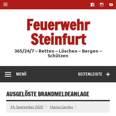
Zum
Inhalt
springen
Feuerwehr
Steinfurt
365/24/7 – Retten – Löschen – Bergen –
Schützen
MENÜ
SEITENLEISTE
AUSGELÖSTE BRANDMELDEANLAGE
24. September 2020
Marius Gerdes