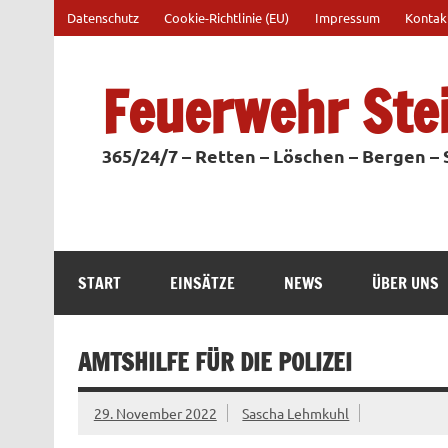
Zum
Datenschutz
Cookie-Richtlinie (EU)
Impressum
Kontak
Inhalt
springen
Feuerwehr Ste
365/24/7 – Retten – Löschen – Bergen –
START
EINSÄTZE
NEWS
ÜBER UNS
AMTSHILFE FÜR DIE POLIZEI
29. November 2022
Sascha Lehmkuhl