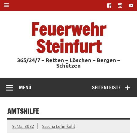
Zum
Inhalt
springen
Feuerwehr
Steinfurt
365/24/7 – Retten – Löschen – Bergen –
Schützen
MENÜ
SEITENLEISTE
AMTSHILFE
9. Mai 2022
Sascha Lehmkuhl