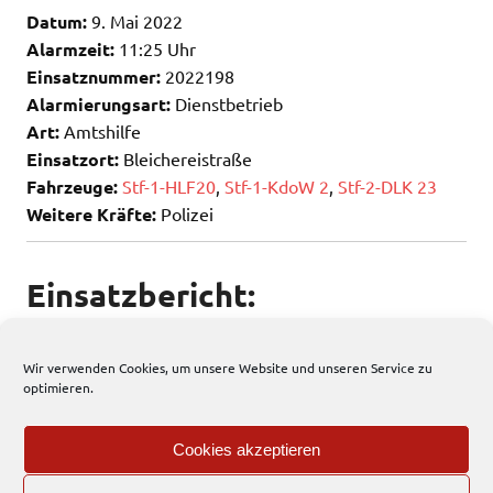
Datum:
9. Mai 2022
Alarmzeit:
11:25 Uhr
Einsatznummer:
2022198
Alarmierungsart:
Dienstbetrieb
Art:
Amtshilfe
Einsatzort:
Bleichereistraße
Fahrzeuge:
Stf-1-HLF20
,
Stf-1-KdoW 2
,
Stf-2-DLK 23
Weitere Kräfte:
Polizei
Einsatzbericht:
Die Feuerwehr leistete Amtshilfe für die Polizei.
Wir verwenden Cookies, um unsere Website und unseren Service zu
optimieren.
380 total views
, 2 views today
Cookies akzeptieren
Einsatzbericht