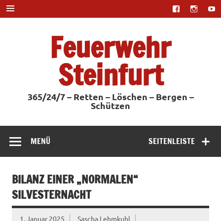
Zum
Inhalt
springen
Feuerwehr
Steinfurt
365/24/7 – Retten – Löschen – Bergen –
Schützen
MENÜ
SEITENLEISTE
BILANZ EINER „NORMALEN“
SILVESTERNACHT
1. Januar 2025
Sascha Lehmkuhl