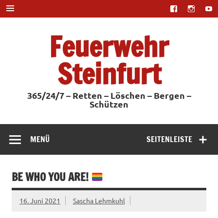
Zum
Inhalt
springen
Feuerwehr
Steinfurt
365/24/7 – Retten – Löschen – Bergen –
Schützen
MENÜ
SEITENLEISTE
BE WHO YOU ARE!
16. Juni 2021
Sascha Lehmkuhl