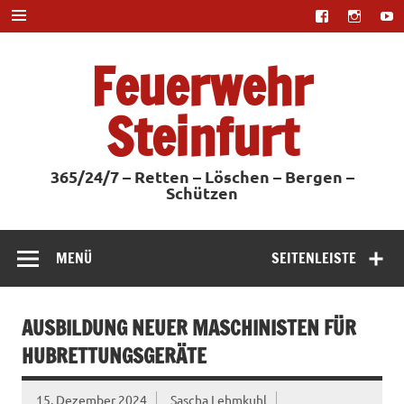
Zum
Inhalt
springen
Feuerwehr
Steinfurt
365/24/7 – Retten – Löschen – Bergen –
Schützen
MENÜ
SEITENLEISTE
AUSBILDUNG NEUER MASCHINISTEN FÜR
HUBRETTUNGSGERÄTE
15. Dezember 2024
Sascha Lehmkuhl