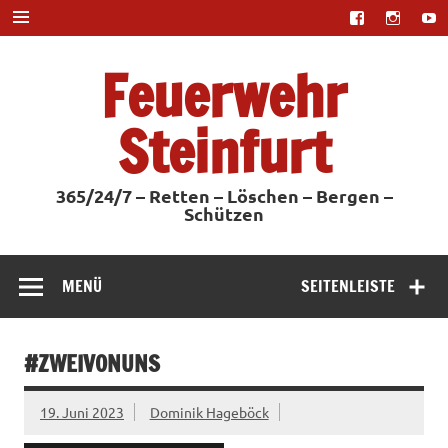
Zum
Inhalt
springen
Feuerwehr
Steinfurt
365/24/7 – Retten – Löschen – Bergen –
Schützen
MENÜ
SEITENLEISTE
#ZWEIVONUNS
19. Juni 2023
Dominik Hageböck