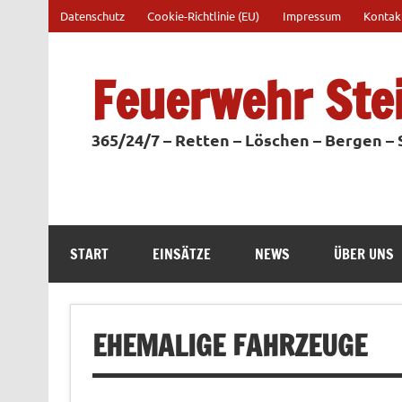
Zum
Datenschutz
Cookie-Richtlinie (EU)
Impressum
Kontak
Inhalt
springen
Feuerwehr Ste
365/24/7 – Retten – Löschen – Bergen –
START
EINSÄTZE
NEWS
ÜBER UNS
EHEMALIGE FAHRZEUGE