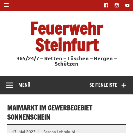
Zum
Inhalt
springen
Feuerwehr
Steinfurt
365/24/7 – Retten – Löschen – Bergen –
Schützen
MENÜ
SEITENLEISTE
MAIMARKT IM GEWERBEGEBIET
SONNENSCHEIN
17. Mai 2023
Sascha Lehmkuhl