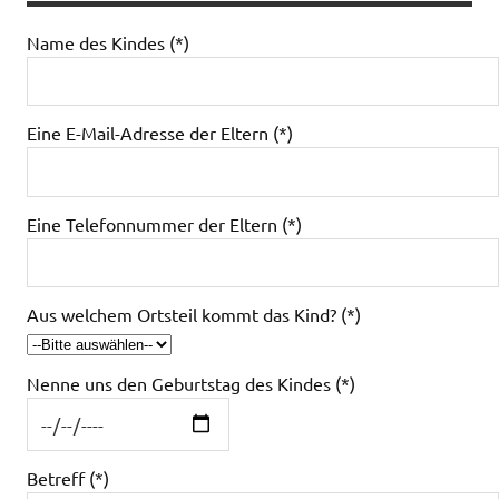
Bitte lasse dieses Feld leer.
Bitte lasse dieses Feld leer.
Bitte lasse dieses Feld leer.
Name des Kindes (*)
Eine E-Mail-Adresse der Eltern (*)
Eine Telefonnummer der Eltern (*)
Aus welchem Ortsteil kommt das Kind? (*)
Nenne uns den Geburtstag des Kindes (*)
Betreff (*)