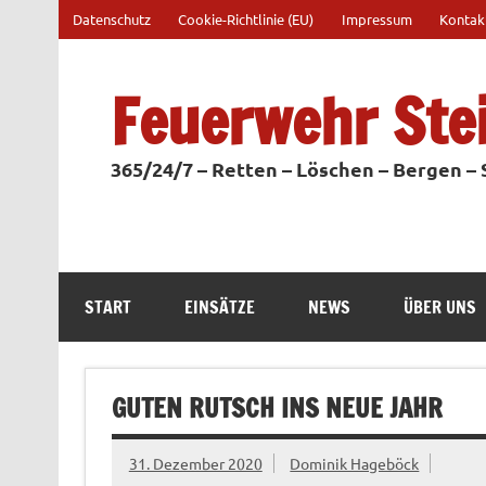
Zum
Datenschutz
Cookie-Richtlinie (EU)
Impressum
Kontak
Inhalt
springen
Feuerwehr Ste
365/24/7 – Retten – Löschen – Bergen –
START
EINSÄTZE
NEWS
ÜBER UNS
GUTEN RUTSCH INS NEUE JAHR
31. Dezember 2020
Dominik Hageböck