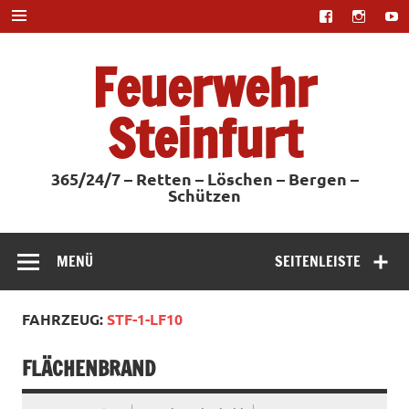
Zum
Inhalt
springen
Feuerwehr
Steinfurt
365/24/7 – Retten – Löschen – Bergen –
Schützen
MENÜ
SEITENLEISTE
FAHRZEUG:
STF-1-LF10
FLÄCHENBRAND