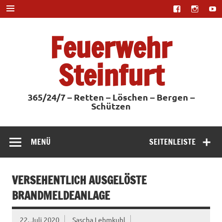
Zum
Inhalt
springen
Feuerwehr
Steinfurt
365/24/7 – Retten – Löschen – Bergen –
Schützen
MENÜ
SEITENLEISTE
VERSEHENTLICH AUSGELÖSTE
BRANDMELDEANLAGE
22. Juli 2020
Sascha Lehmkuhl