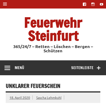
Zum
Inhalt
springen
Feuerwehr
Steinfurt
365/24/7 – Retten – Löschen – Bergen –
Schützen
MENÜ
SEITENLEISTE
UNKLARER FEUERSCHEIN
18. April 2020
Sascha Lehmkuhl