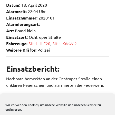
Datum:
18. April 2020
Alarmzeit:
22:04 Uhr
Einsatznummer:
2020101
Alarmierungsart:
Art:
Brand-klein
Einsatzort:
Ochtruper Straße
Fahrzeuge:
Stf-1-HLF20
,
Stf-1-KdoW 2
Weitere Kräfte:
Polizei
Einsatzbericht:
Nachbarn bemerkten an der Ochtruper Straße einen
unklaren Feuerschein und alarmierten die Feuerwehr.
Vor Ort fanden die Kameraden einen zur Feuerschale
umfunktionierten Grill vor.
Wir verwenden Cookies, um unsere Website und unseren Service zu
optimieren.
84 total views
, 1 views today