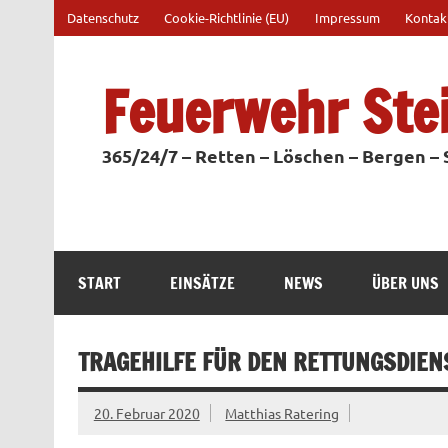
Zum
Datenschutz
Cookie-Richtlinie (EU)
Impressum
Kontak
Inhalt
springen
Feuerwehr Ste
365/24/7 – Retten – Löschen – Bergen –
START
EINSÄTZE
NEWS
ÜBER UNS
TRAGEHILFE FÜR DEN RETTUNGSDIEN
20. Februar 2020
Matthias Ratering