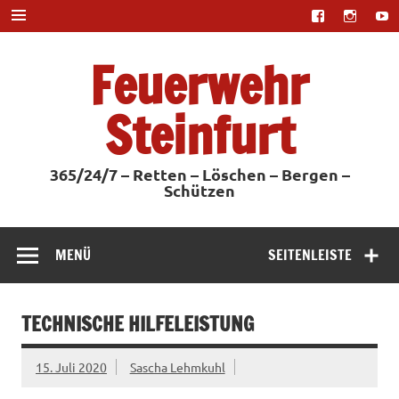
Zum
Inhalt
springen
Feuerwehr
Steinfurt
365/24/7 – Retten – Löschen – Bergen –
Schützen
MENÜ
SEITENLEISTE
TECHNISCHE HILFELEISTUNG
15. Juli 2020
Sascha Lehmkuhl