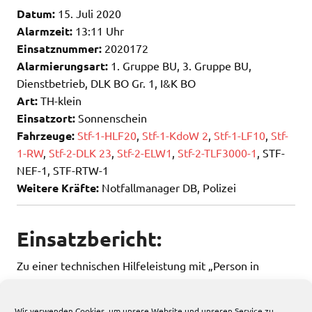
Datum:
15. Juli 2020
Alarmzeit:
13:11 Uhr
Einsatznummer:
2020172
Alarmierungsart:
1. Gruppe BU, 3. Gruppe BU,
Dienstbetrieb, DLK BO Gr. 1, I&K BO
Art:
TH-klein
Einsatzort:
Sonnenschein
Fahrzeuge:
Stf-1-HLF20
,
Stf-1-KdoW 2
,
Stf-1-LF10
,
Stf-
1-RW
,
Stf-2-DLK 23
,
Stf-2-ELW1
,
Stf-2-TLF3000-1
, STF-
NEF-1, STF-RTW-1
Weitere Kräfte:
Notfallmanager DB, Polizei
Einsatzbericht:
Zu einer technischen Hilfeleistung mit „Person in
Gefahr“ wurde die Feuerwehr am Mittwoch Mittag
alarmiert.
Wir verwenden Cookies, um unsere Website und unseren Service zu