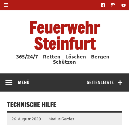
Zum
Inhalt
springen
Feuerwehr
Steinfurt
365/24/7 – Retten – Löschen – Bergen –
Schützen
MENÜ
SEITENLEISTE
TECHNISCHE HILFE
26. August 2020
Marius Gerdes