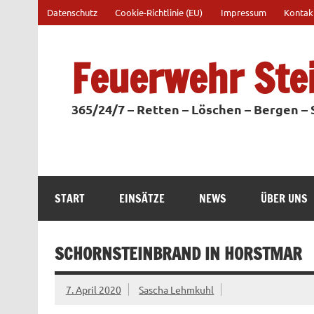
Zum
Datenschutz
Cookie-Richtlinie (EU)
Impressum
Kontak
Inhalt
springen
Feuerwehr Ste
365/24/7 – Retten – Löschen – Bergen –
START
EINSÄTZE
NEWS
ÜBER UNS
SCHORNSTEINBRAND IN HORSTMAR
7. April 2020
Sascha Lehmkuhl