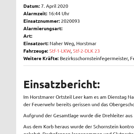
Datum:
7. April 2020
Alarmzeit:
16:44 Uhr
Einsatznummer:
2020093
Alarmierungsart:
Art:
Einsatzort:
Naher Weg, Horstmar
Fahrzeuge:
Stf-1-LKW
,
Stf-2-DLK 23
Weitere Kräfte:
Bezirksschornsteinfegermeister, 
Einsatzbericht:
Im Horstmarer Ortsteil Leer kam es am Dienstag N
der Feuerwehr bereits gerissen und das Obergescho
Aufgrund der Gesamtlage wurde die Drehleiter aus 
Aus dem Korb heraus wurde der Schornstein kontrol
gekehrt, Dachpfannen losgenommen und Glutnester