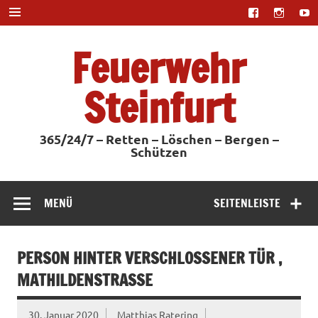
Zum
Inhalt
springen
Feuerwehr
Steinfurt
365/24/7 – Retten – Löschen – Bergen –
Schützen
MENÜ
SEITENLEISTE
PERSON HINTER VERSCHLOSSENER TÜR ,
MATHILDENSTRASSE
30. Januar 2020
Matthias Ratering