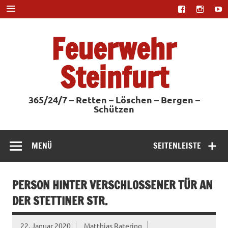
Zum
Inhalt
springen
Feuerwehr
Steinfurt
365/24/7 – Retten – Löschen – Bergen –
Schützen
MENÜ
SEITENLEISTE
PERSON HINTER VERSCHLOSSENER TÜR AN
DER STETTINER STR.
22. Januar 2020
Matthias Ratering