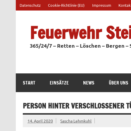
Zum
Datenschutz
Cookie-Richtlinie (EU)
Impressum
Kontak
Inhalt
springen
Feuerwehr Ste
365/24/7 – Retten – Löschen – Bergen –
START
EINSÄTZE
NEWS
ÜBER UNS
PERSON HINTER VERSCHLOSSENER T
14. April 2020
Sascha Lehmkuhl