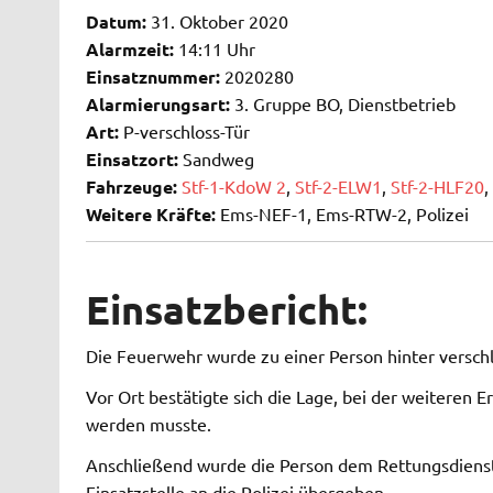
Datum:
31. Oktober 2020
Alarmzeit:
14:11 Uhr
Einsatznummer:
2020280
Alarmierungsart:
3. Gruppe BO, Dienstbetrieb
Art:
P-verschloss-Tür
Einsatzort:
Sandweg
Fahrzeuge:
Stf-1-KdoW 2
,
Stf-2-ELW1
,
Stf-2-HLF20
,
Weitere Kräfte:
Ems-NEF-1, Ems-RTW-2, Polizei
Einsatzbericht:
Die Feuerwehr wurde zu einer Person hinter verschl
Vor Ort bestätigte sich die Lage, bei der weiteren 
werden musste.
Anschließend wurde die Person dem Rettungsdienst 
Einsatzstelle an die Polizei übergeben.