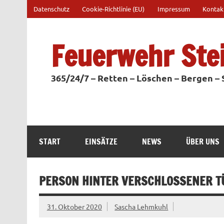
Zum
Datenschutz
Cookie-Richtlinie (EU)
Impressum
Kontak
Inhalt
springen
Feuerwehr Ste
365/24/7 – Retten – Löschen – Bergen –
START
EINSÄTZE
NEWS
ÜBER UNS
PERSON HINTER VERSCHLOSSENER T
31. Oktober 2020
Sascha Lehmkuhl