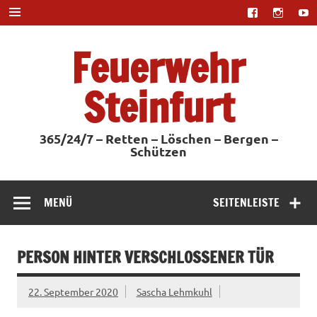
Zum
Inhalt
springen
Feuerwehr
Steinfurt
365/24/7 – Retten – Löschen – Bergen –
Schützen
MENÜ
SEITENLEISTE
PERSON HINTER VERSCHLOSSENER TÜR
22. September 2020
Sascha Lehmkuhl